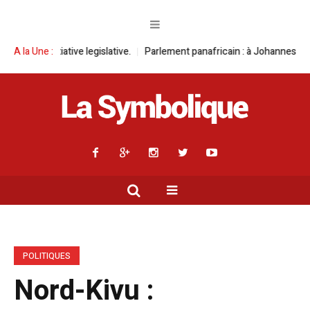
ve legislative.
A la Une :
Parlement panafricain : à Johannesburg, Aimé Boji Sang
POLITIQUES
Nord-Kivu :