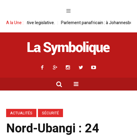
legislative.
A la Une :
Parlement panafricain : à Johannesburg, Aimé Boji Sangara
ACTUALITÉS
SÉCURITÉ
Nord-Ubangi : 24