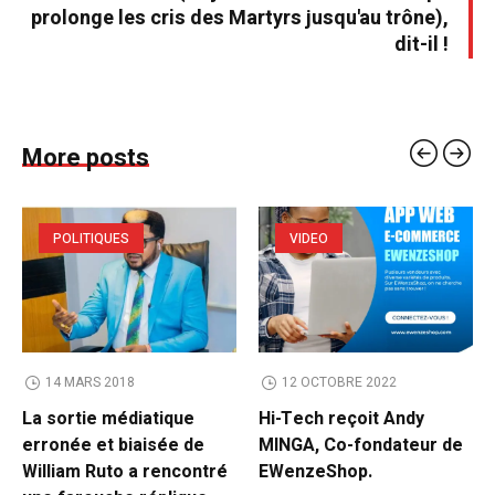
prolonge les cris des Martyrs jusqu'au trône),
dit-il !
More posts
POLITIQUES
VIDEO
14 MARS 2018
12 OCTOBRE 2022
La sortie médiatique
Hi-Tech reçoit Andy
erronée et biaisée de
MINGA, Co-fondateur de
William Ruto a rencontré
EWenzeShop.