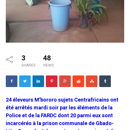
3
48
SHARES
VIEWS
24 éleveurs M’bororo sujets Centrafricains ont
été arrêtés mardi soir par les éléments de la
Police et de la FARDC dont 20 parmi eux sont
incarcérés à la prison communale de Gbado-