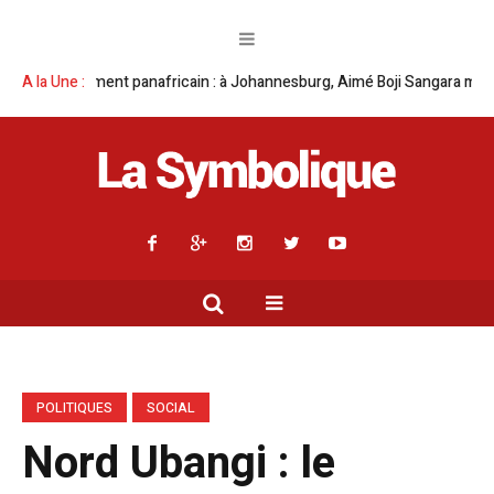
 panafricain : à Johannesburg, Aimé Boji Sangara multiplie les plaidoyers
A la Une :
POLITIQUES
SOCIAL
Nord Ubangi : le