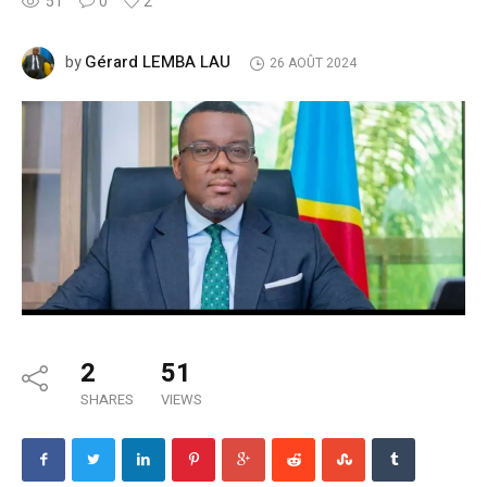
51
0
2
Gérard LEMBA LAU
by
26 AOÛT 2024
2
51
SHARES
VIEWS