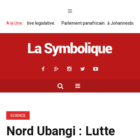
gislative.
A la Une :
Parlement panafricain : à Johannesburg, Aimé Boji Sangara m
SCIENCE
Nord Ubangi : Lutte