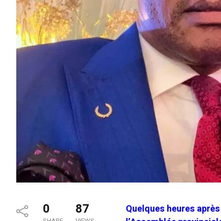
0
87
Quelques heures après 
SHARE
VIEWS