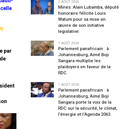
Gbado-
2 AOÛT 2026
Mines: Alain Lubamba, député
celle
honoraire félicite Louis
Watum pour sa mise en
œuvre de son initiative
legislative.
1 AOÛT 2026
Parlement panafricain : à
e par
Johannesburg, Aimé Boji
 de
Sangara multiplie les
plaidoyers en faveur de la
RDC.
ésident
1 AOÛT 2026
Parlement panafricain : à
Johannesburg, Aimé Boji
son
Sangara porte la voix de la
RDC sur la sécurité, le climat,
l’énergie et l’Agenda 2063.