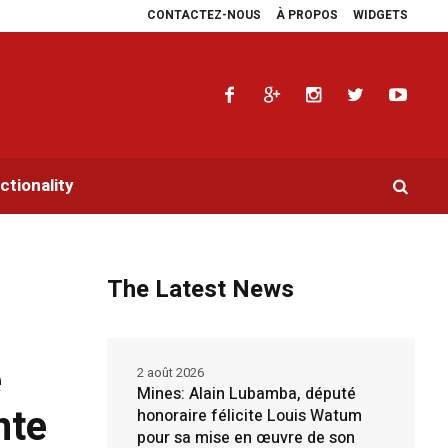
CONTACTEZ-NOUS
À PROPOS
WIDGETS
eur de la RDC.
Parlement panafricain : à Johannesburg, Aimé Boji Sangara por
tionality
The Latest News
n
e
2 août 2026
Mines: Alain Lubamba, député
nte
honoraire félicite Louis Watum
pour sa mise en œuvre de son