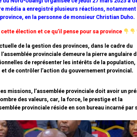
e du Nord-Ubangi organisée ce jeudi 27 mars 2025 à 
tre média a enregistré plusieurs réactions, notamment 
e province, en la personne de monsieur Christian Duho.
 cette élection et ce qu’il pense pour sa province
ctuelle de la gestion des provinces, dans le cadre du
 l’assemblée provinciale demeure la pierre angulaire d
onnelles de représenter les intérêts de la population,
it et de contrôler l’action du gouvernement provincial.
es missions, l’assemblée provinciale doit avoir un pr
ombre des valeurs, car, la force, le prestige et la
ssemblée provinciale réside en son bureau incarné par 