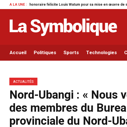
s Watum pour sa mise en œuvre de son initiative legislative.
A LA UNE :
Parlement pan
Accueil
Politiques
Sports
Technologies
C
ACTUALITÉS
Nord-Ubangi : « Nous ve
des membres du Bureau 
provinciale du Nord-Uba