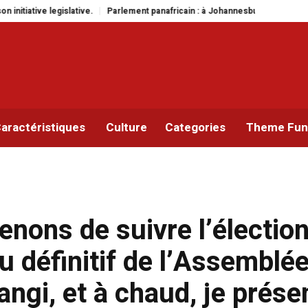
africain : à Johannesburg, Aimé Boji Sangara multiplie les plaidoyers en fav
aractéristiques
Culture
Categories
Theme Func
nons de suivre l’électio
définitif de l’Assemblé
ngi, et à chaud, je prése