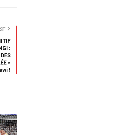
ST
ITIF
GI :
 DES
ÉE »
wi !