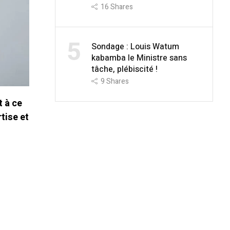
16
Shares
5
Sondage : Louis Watum
kabamba le Ministre sans
tâche, plébiscité !
9
Shares
 à ce
tise et