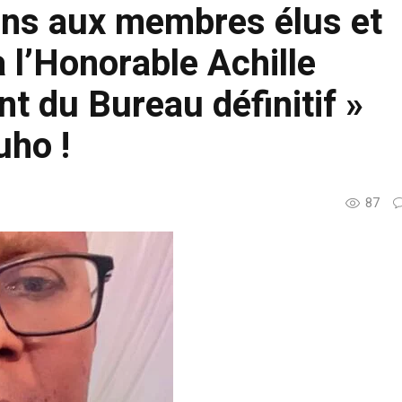
ions aux membres élus et
à l’Honorable Achille
 du Bureau définitif »
uho !
87