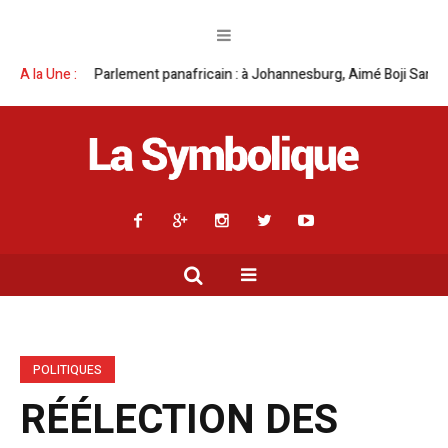
nafricain : à Johannesburg, Aimé Boji Sangara multiplie les plaidoyers e
A la Une :
POLITIQUES
RÉÉLECTION DES