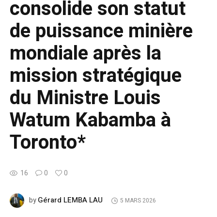
consolide son statut
de puissance minière
mondiale après la
mission stratégique
du Ministre Louis
Watum Kabamba à
Toronto*
16
0
0
Gérard LEMBA LAU
by
5 MARS 2026