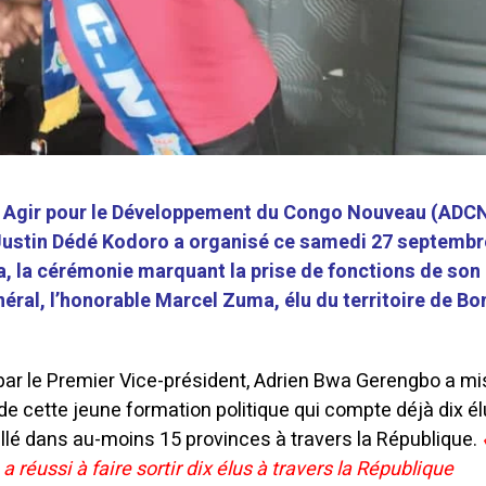
ue Agir pour le Développement du Congo Nouveau (ADC
 Justin Dédé Kodoro a organisé ce samedi 27 septemb
a, la cérémonie marquant la prise de fonctions de son
éral, l’honorable Marcel Zuma, élu du territoire de B
ar le Premier Vice-président, Adrien Bwa Gerengbo a mi
 de cette jeune formation politique qui compte déjà dix él
allé dans au-moins 15 provinces à travers la République.
 réussi à faire sortir dix élus à travers la République