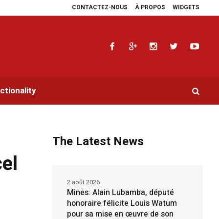
CONTACTEZ-NOUS
À PROPOS
WIDGETS
ie les plaidoyers en faveur de la RDC.
Parlement panafricain : à Johannesbu
tionality
The Latest News
cel
2 août 2026
Mines: Alain Lubamba, député
honoraire félicite Louis Watum
pour sa mise en œuvre de son