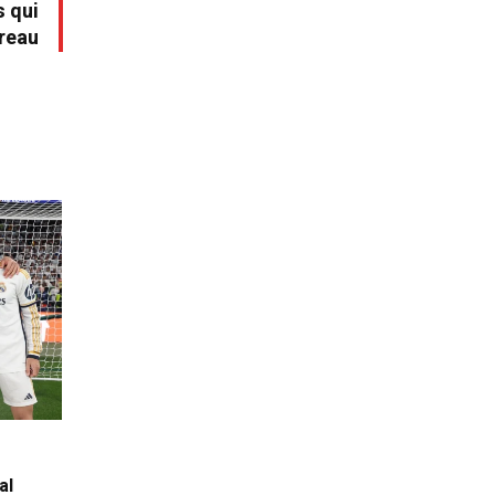
s qui
reau
al