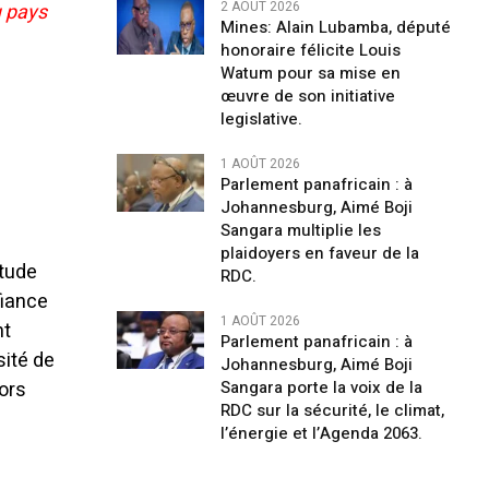
2 AOÛT 2026
u pays
Mines: Alain Lubamba, député
honoraire félicite Louis
Watum pour sa mise en
œuvre de son initiative
legislative.
1 AOÛT 2026
Parlement panafricain : à
Johannesburg, Aimé Boji
Sangara multiplie les
plaidoyers en faveur de la
itude
RDC.
fiance
1 AOÛT 2026
nt
Parlement panafricain : à
sité de
Johannesburg, Aimé Boji
Sangara porte la voix de la
lors
RDC sur la sécurité, le climat,
l’énergie et l’Agenda 2063.