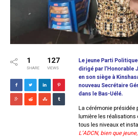
1
127
Le jeune Parti Politiq
dirigé par l’Honorable
SHARE
VIEWS
en son siège à Kinshas
nouveau Secrétaire Gén
dans le Bas-Uélé.
La cérémonie présidée p
lumière les réalisations
tous les niveaux et inst
L’ADCN, bien que jeune, a