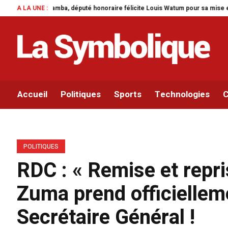
 honoraire félicite Louis Watum pour sa mise en œuvre de son initiative legi
A LA UNE :
Accueil
Politiques
Sports
Technologies
C
POLITIQUES
RDC : « Remise et repri
Zuma prend officielle
Secrétaire Général !