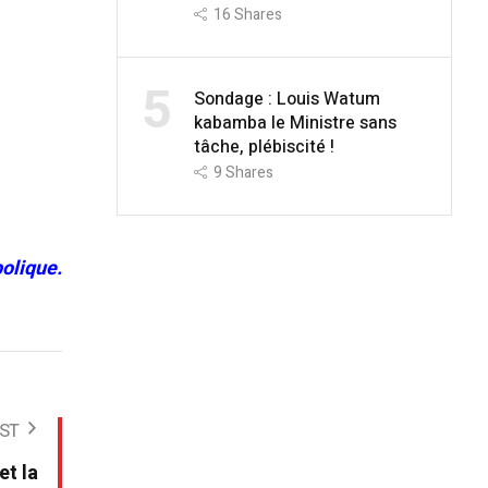
16
Shares
5
Sondage : Louis Watum
kabamba le Ministre sans
tâche, plébiscité !
9
Shares
olique.
ST
et la