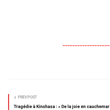
___________________
PREV POST
Tragédie à Kinshasa : « De la joie en cauchemar