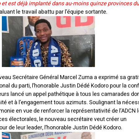
et est déjà implanté dans au-moins quinze provinces d
saluant le travail abattu par l’équipe sortante.
ouveau Secrétaire Général Marcel Zuma a exprimé sa grat
onal du parti, l’honorable Justin Dédé Kodoro pour la con
ailleurs lancé un appel pathétique à tous les camarades do
unité et à l’engagement tous azimuts. Soulignant la néces
armonie en vue de renforcer la représentativité de l’ADCN 
s électorales, le nouveau secrétaire veut créer un
r de leur leader, l’honorable Justin Dédé Kodoro.