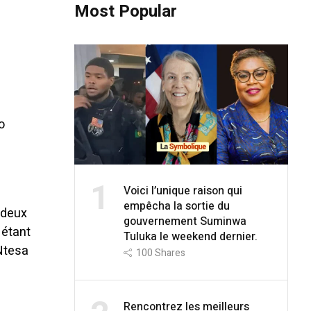
Most Popular
o
1
Voici l’unique raison qui
empêcha la sortie du
 deux
gouvernement Suminwa
 étant
Tuluka le weekend dernier.
 Ntesa
100
Shares
Rencontrez les meilleurs