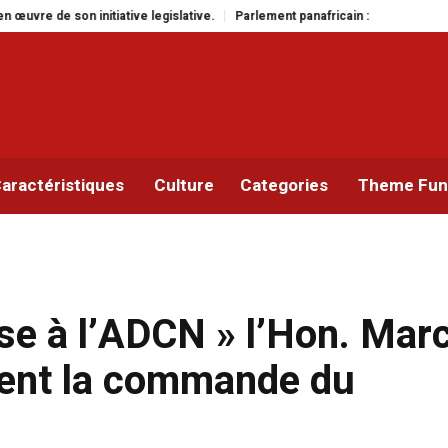
slative.
Parlement panafricain : à Johannesburg, Aimé Boji Sangara multipl
aractéristiques
Culture
Categories
Theme Func
se à l’ADCN » l’Hon. Mar
ment la commande du