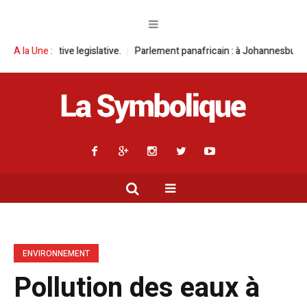
slative.
A la Une :
Parlement panafricain : à Johannesburg, Aimé Boji Sangara mul
ENVIRONNEMENT
Pollution des eaux à