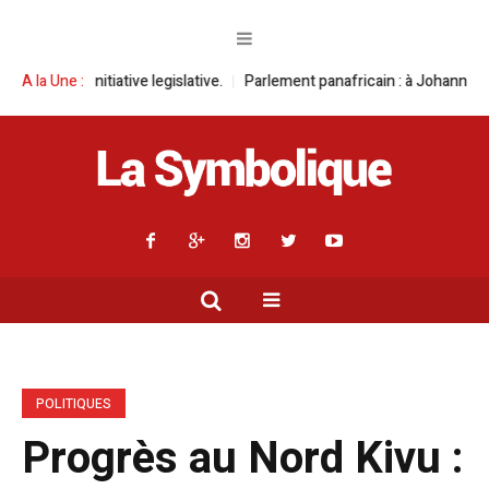
ative legislative.
A la Une :
Parlement panafricain : à Johannesburg, Aimé Boji S
POLITIQUES
Progrès au Nord Kivu :