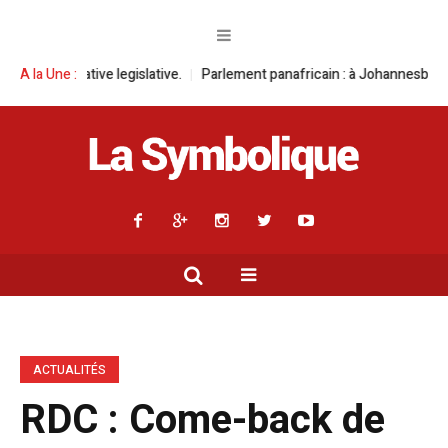
 legislative.
A la Une :
Parlement panafricain : à Johannesburg, Aimé Boji Sangar
ACTUALITÉS
RDC : Come-back de