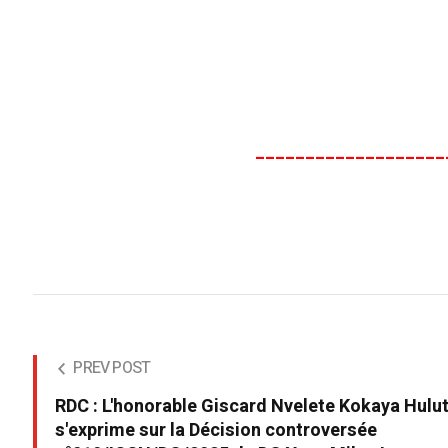
___________________
PREV POST
RDC : L'honorable Giscard Nvelete Kokaya Hulu
s'exprime sur la Décision controversée