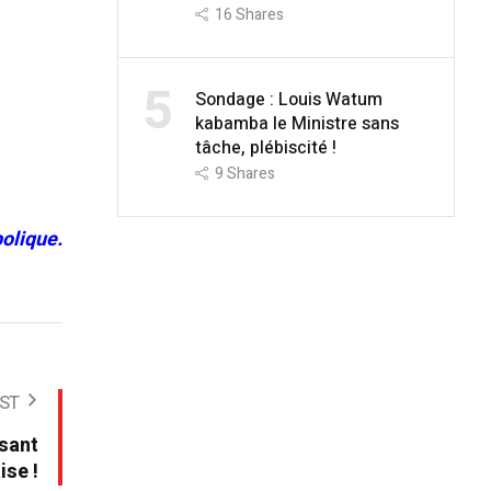
16
Shares
5
Sondage : Louis Watum
kabamba le Ministre sans
tâche, plébiscité !
9
Shares
olique.
ST
sant
ise !