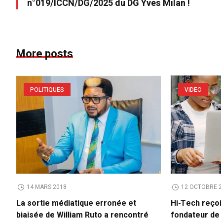
n°019/ICCN/DG/2025 du DG Yves Milan !
More posts
POLITIQUES
VIDEO
14 MARS 2018
12 OCTOBRE 
La sortie médiatique erronée et
Hi-Tech reço
biaisée de William Ruto a rencontré
fondateur d