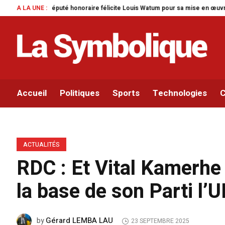
raire félicite Louis Watum pour sa mise en œuvre de son initiative legislati
A LA UNE :
Accueil
Politiques
Sports
Technologies
C
ACTUALITÉS
RDC : Et Vital Kamerhe 
la base de son Parti l’U
Gérard LEMBA LAU
by
23 SEPTEMBRE 2025