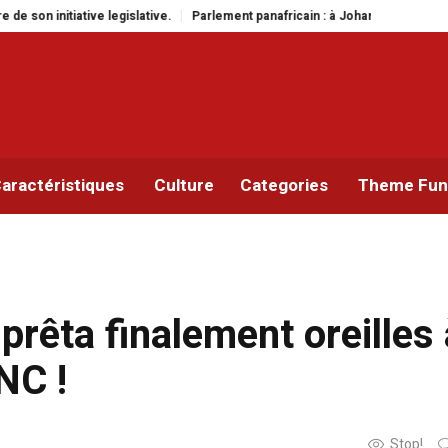
ve.
Parlement panafricain : à Johannesburg, Aimé Boji Sangara multiplie le
aractéristiques
Culture
Categories
Theme Func
prêta finalement oreilles 
NC !
Stop!