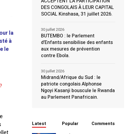
ACCEPTENT LA PARTICIPATION
DES CONGOLAIS À LEUR CAPITAL
SOCIAL Kinshasa, 31 juillet 2026.
30 juillet 2026
our la
BUTEMBO : le Parlement
sté à
d’Enfants sensibilise des enfants
e le
aux mesures de prévention
contre Ebola.
30 juillet 2026
Midrand/Afrique du Sud : le
patriote congolais Alphonse
?
Ngoyi Kasanji bouscule le Rwanda
au Parlement Panafricain.
re
Latest
Popular
Comments
s
llet