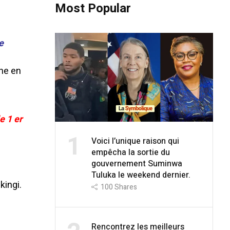
Most Popular
e
he en
e 1 er
1
Voici l’unique raison qui
empêcha la sortie du
gouvernement Suminwa
Tuluka le weekend dernier.
kingi.
100
Shares
Rencontrez les meilleurs