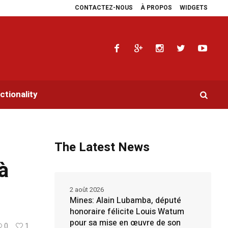
CONTACTEZ-NOUS
À PROPOS
WIDGETS
s plaidoyers en faveur de la RDC.
Parlement panafricain : à Johannesburg, A
tionality
The Latest News
à
2 août 2026
Mines: Alain Lubamba, député
honoraire félicite Louis Watum
pour sa mise en œuvre de son
0
1