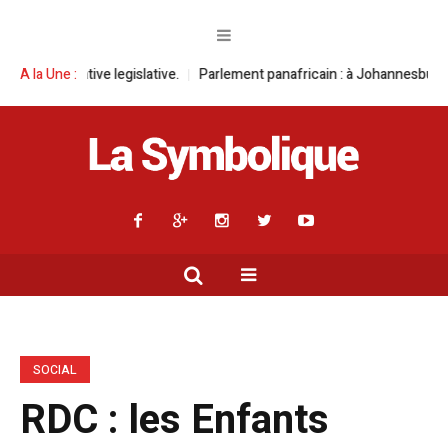
ative.
A la Une :
Parlement panafricain : à Johannesburg, Aimé Boji Sangara multi
SOCIAL
RDC : les Enfants