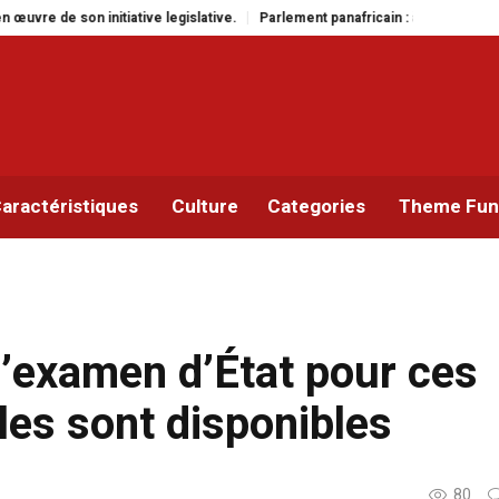
lative.
Parlement panafricain : à Johannesburg, Aimé Boji Sangara multipli
aractéristiques
Culture
Categories
Theme Func
l’examen d’État pour ces
les sont disponibles
80