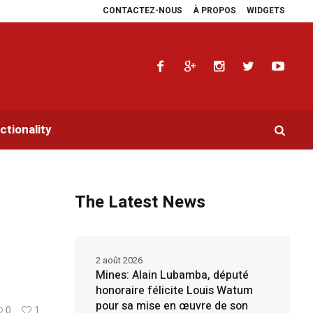
CONTACTEZ-NOUS
À PROPOS
WIDGETS
e les plaidoyers en faveur de la RDC.
Parlement panafricain : à Johannesbur
tionality
The Latest News
2 août 2026
Mines: Alain Lubamba, député
honoraire félicite Louis Watum
pour sa mise en œuvre de son
0
1