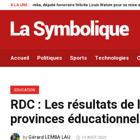
honoraire félicite Louis Watum pour sa mise en œuvre de son initiative legis
A LA UNE :
Accueil
Politiques
Sports
Technologies
C
EDUCATION
RDC : Les résultats de 
provinces éducationnel
Gérard LEMBA LAU
by
13 AOÛT 2025