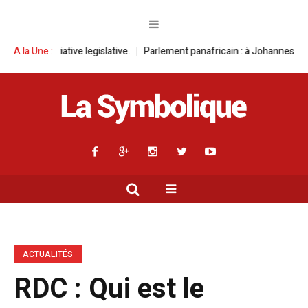
egislative.
A la Une :
Parlement panafricain : à Johannesburg, Aimé Boji Sangara 
ACTUALITÉS
RDC : Qui est le