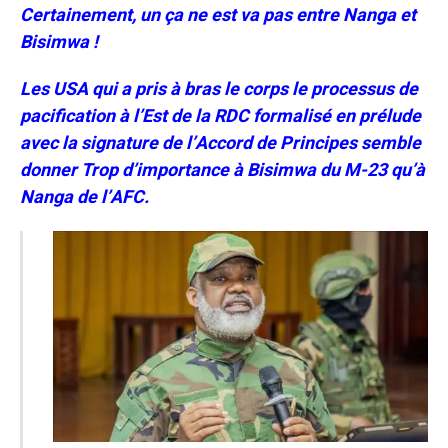
Certainement, un ça ne est va pas entre Nanga et
Bisimwa !
Les USA qui a pris à bras le corps le processus de
pacification à l’Est de la RDC formalisé en prélude
avec la signature de l’Accord de Principes semble
donner Trop d’importance à Bisimwa du M-23 qu’à
Nanga de l’AFC.