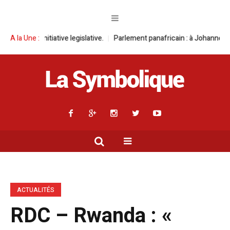
e legislative.
A la Une :
Parlement panafricain : à Johannesburg, Aimé Boji Sanga
ACTUALITÉS
RDC – Rwanda : «