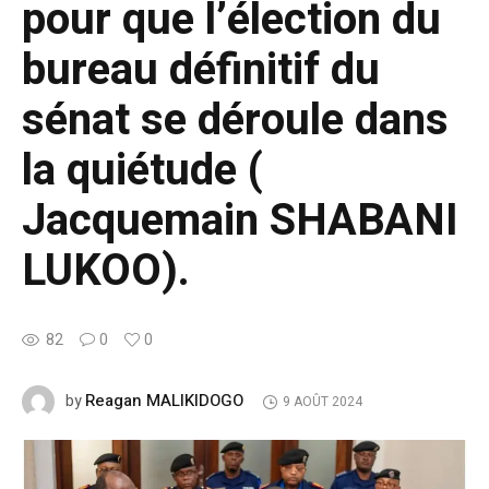
pour que l’élection du
bureau définitif du
sénat se déroule dans
la quiétude (
Jacquemain SHABANI
LUKOO).
82
0
0
Reagan MALIKIDOGO
by
9 AOÛT 2024