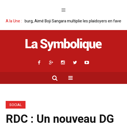
g, Aimé Boji Sangara multiplie les plaidoyers en faveur de la RDC.
A la Une :
Par
SOCIAL
RDC : Un nouveau DG