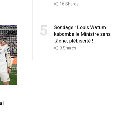
16
Shares
5
Sondage : Louis Watum
kabamba le Ministre sans
tâche, plébiscité !
9
Shares
al
s