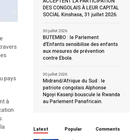
ACCEPTENT LA PARTICIPATION
DES CONGOLAIS À LEUR CAPITAL
SOCIAL Kinshasa, 31 juillet 2026.
30 juillet 2026
BUTEMBO : le Parlement
le
d’Enfants sensibilise des enfants
travers
aux mesures de prévention
les
contre Ebola.
30 juillet 2026
au pays
Midrand/Afrique du Sud : le
patriote congolais Alphonse
Ngoyi Kasanji bouscule le Rwanda
nt à
au Parlement Panafricain.
cation
s.
la
Latest
Popular
Comments