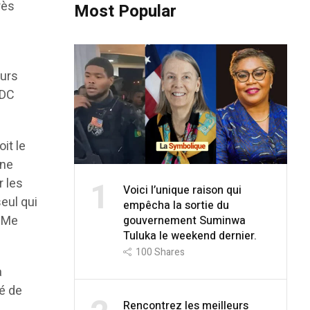
rès
Most Popular
eurs
RDC
it le
une
1
r les
Voici l’unique raison qui
seul qui
empêcha la sortie du
t Me
gouvernement Suminwa
Tuluka le weekend dernier.
100
Shares
a
té de
Rencontrez les meilleurs