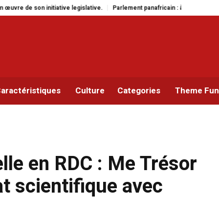
gislative.
Parlement panafricain : à Johannesburg, Aimé Boji Sangara multi
aractéristiques
Culture
Categories
Theme Func
lle en RDC : Me Trésor
t scientifique avec