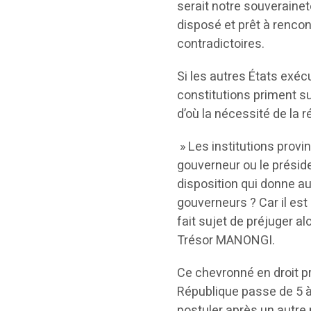
serait notre souveraineté
disposé et prêt à renco
contradictoires.
Si les autres États exéc
constitutions priment su
d’où la nécessité de la r
» Les institutions provin
gouverneur ou le préside
disposition qui donne au
gouverneurs ? Car il est 
fait sujet de préjuger a
Trésor MANONGI.
Ce chevronné en droit p
République passe de 5 à 
postuler après un autre