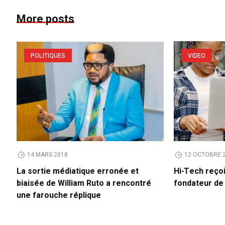
More posts
POLITIQUES
VIDEO
14 MARS 2018
12 OCTOBRE 
La sortie médiatique erronée et
Hi-Tech reço
biaisée de William Ruto a rencontré
fondateur d
une farouche réplique