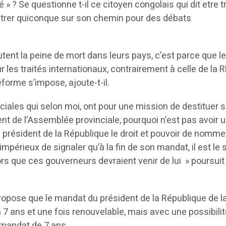
 » ? Se questionne t-il ce citoyen congolais qui dit etre t
ntrer quiconque sur son chemin pour des débats
utent la peine de mort dans leurs pays, c’est parce que l
r les traités internationaux, contrairement à celle de la 
éforme s’impose, ajoute-t-il.
ciales qui selon moi, ont pour une mission de destituer so
nt de l’Assemblée provinciale, pourquoi n’est pas avoir 
 président de la République le droit et pouvoir de nomme
impérieux de signaler qu’à la fin de son mandat, il est le 
lors que ces gouverneurs devraient venir de lui » poursui
ropose que le mandat du président de la République de l
7 ans et une fois renouvelable, mais avec une possibili
 mandat de 7 ans.