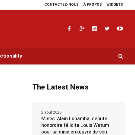
CONTACTEZ-NOUS
À PROPOS
WIDGETS
plie les plaidoyers en faveur de la RDC.
Parlement panafricain : à Johannes
tionality
The Latest News
2 août 2026
Mines: Alain Lubamba, député
honoraire félicite Louis Watum
pour sa mise en œuvre de son