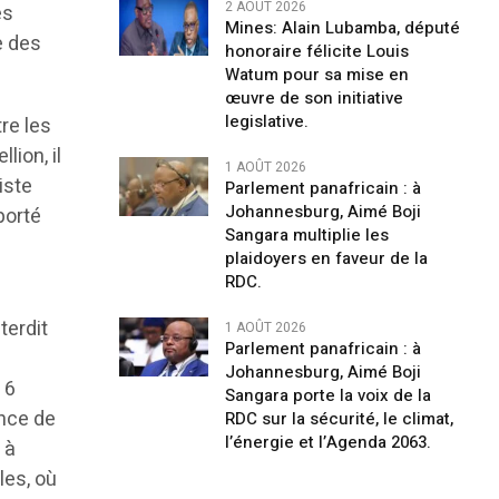
2 AOÛT 2026
es
Mines: Alain Lubamba, député
e des
honoraire félicite Louis
Watum pour sa mise en
œuvre de son initiative
legislative.
re les
lion, il
1 AOÛT 2026
iste
Parlement panafricain : à
Johannesburg, Aimé Boji
porté
Sangara multiplie les
plaidoyers en faveur de la
RDC.
terdit
1 AOÛT 2026
Parlement panafricain : à
Johannesburg, Aimé Boji
 6
Sangara porte la voix de la
ence de
RDC sur la sécurité, le climat,
l’énergie et l’Agenda 2063.
 à
les, où