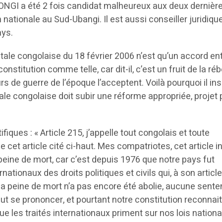
NGI a été 2 fois candidat malheureux aux deux dernièr
 nationale au Sud-Ubangi. Il est aussi conseiller juridiqu
ays.
ntale congolaise du 18 février 2006 n’est qu’un accord ent
onstitution comme telle, car dit-il, c’est un fruit de la rébel
rs de guerre de l’époque l’acceptent. Voilà pourquoi il ins
le congolaise doit subir une réforme appropriée, projet 
iques : « Article 215, j’appelle tout congolais et toute
e cet article cité ci-haut. Mes compatriotes, cet article in
eine de mort, car c’est depuis 1976 que notre pays fut
ationaux des droits politiques et civils qui, à son article
 la peine de mort n’a pas encore été abolie, aucune sent
eut se prononcer, et pourtant notre constitution reconnait
 que les traités internationaux priment sur nos lois nationa