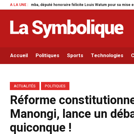
té honoraire félicite Louis Watum pour sa mise en œuvre de son initiative le
A LA UNE :
Accueil
Politiques
Sports
Technologies
C
ACTUALITÉS
POLITIQUES
Réforme constitutionne
Manongi, lance un déba
quiconque !