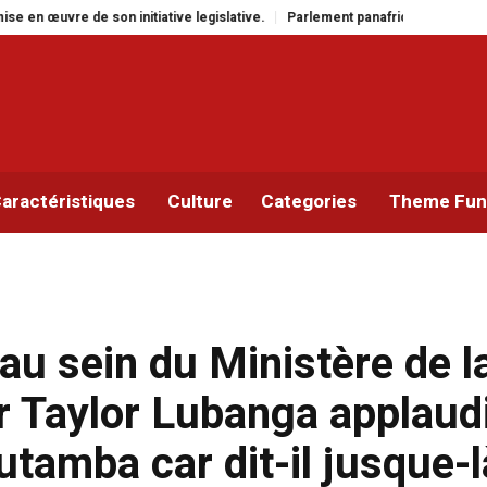
iative legislative.
Parlement panafricain : à Johannesburg, Aimé Boji Sang
aractéristiques
Culture
Categories
Theme Func
u sein du Ministère de l
r Taylor Lubanga applaud
amba car dit-il jusque-là