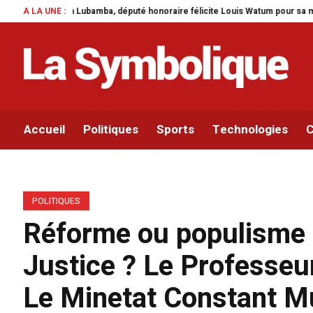
mba, député honoraire félicite Louis Watum pour sa mise en œuvre de son init
A LA UNE :
Accueil
Politiques
Sports
Technologies
C
POLITIQUES
Réforme ou populisme a
Justice ? Le Professeu
Le Minetat Constant Mut