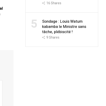
16
Shares
al
s
5
Sondage : Louis Watum
kabamba le Ministre sans
tâche, plébiscité !
9
Shares