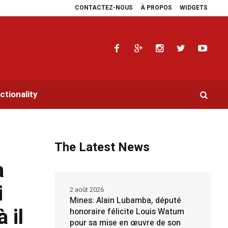
CONTACTEZ-NOUS
À PROPOS
WIDGETS
ara multiplie les plaidoyers en faveur de la RDC.
Parlement panafricain : 
tionality
The Latest News
a
i
2 août 2026
Mines: Alain Lubamba, député
 il
honoraire félicite Louis Watum
pour sa mise en œuvre de son