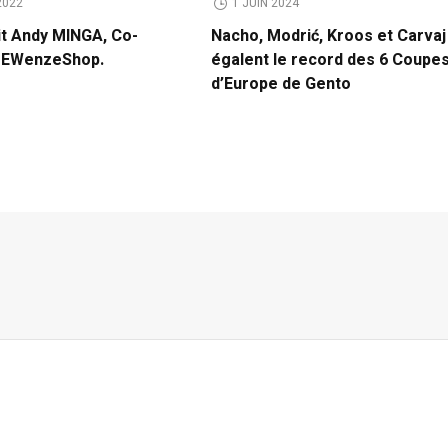
2022
1 JUIN 2024
it Andy MINGA, Co-
Nacho, Modrić, Kroos et Carvaj
e EWenzeShop.
égalent le record des 6 Coupe
d’Europe de Gento