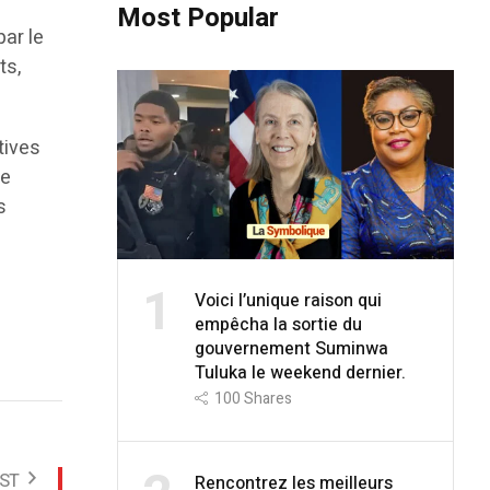
Most Popular
par le
ts,
tives
re
s
1
Voici l’unique raison qui
empêcha la sortie du
gouvernement Suminwa
Tuluka le weekend dernier.
100
Shares
ST
Rencontrez les meilleurs