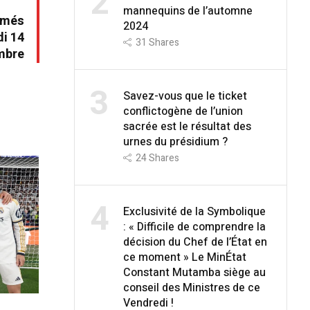
2
mannequins de l’automne
umés
2024
i 14
31
Shares
mbre
3
Savez-vous que le ticket
conflictogène de l’union
sacrée est le résultat des
urnes du présidium ?
24
Shares
4
Exclusivité de la Symbolique
: « Difficile de comprendre la
décision du Chef de l’État en
ce moment » Le MinÉtat
Constant Mutamba siège au
conseil des Ministres de ce
Vendredi !