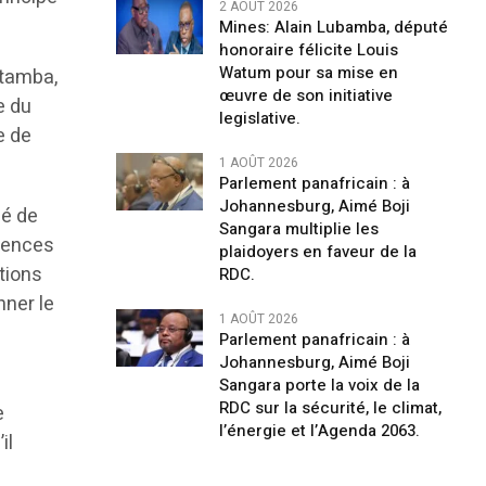
2 AOÛT 2026
Mines: Alain Lubamba, député
honoraire félicite Louis
Watum pour sa mise en
utamba,
œuvre de son initiative
e du
legislative.
e de
1 AOÛT 2026
Parlement panafricain : à
Johannesburg, Aimé Boji
gé de
Sangara multiplie les
étences
plaidoyers en faveur de la
ations
RDC.
nner le
1 AOÛT 2026
Parlement panafricain : à
Johannesburg, Aimé Boji
Sangara porte la voix de la
RDC sur la sécurité, le climat,
e
l’énergie et l’Agenda 2063.
il