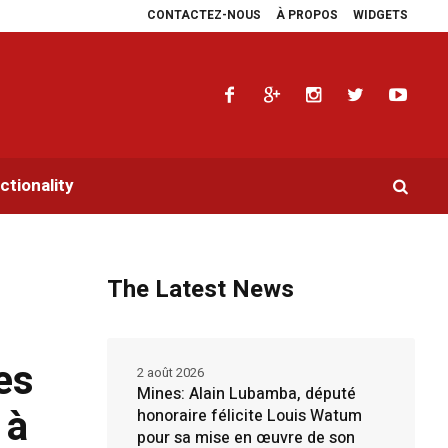
CONTACTEZ-NOUS
À PROPOS
WIDGETS
angara porte la voix de la RDC sur la sécurité, le climat, l’énergie et l’Agend
tionality
The Latest News
es
2 août 2026
Mines: Alain Lubamba, député
 à
honoraire félicite Louis Watum
pour sa mise en œuvre de son