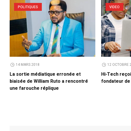
POLITIQUES
VIDEO
14 MARS 2018
12 OCTOBRE 
La sortie médiatique erronée et
Hi-Tech reço
biaisée de William Ruto a rencontré
fondateur d
une farouche réplique