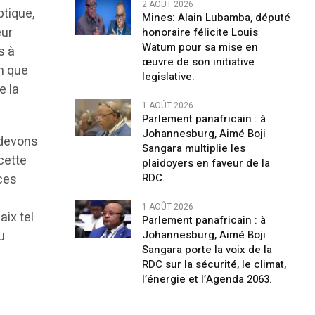
2 AOÛT 2026
ptique,
Mines: Alain Lubamba, député
eur
honoraire félicite Louis
Watum pour sa mise en
s à
œuvre de son initiative
n que
legislative.
e la
1 AOÛT 2026
Parlement panafricain : à
Johannesburg, Aimé Boji
 devons
Sangara multiplie les
cette
plaidoyers en faveur de la
ces
RDC.
1 AOÛT 2026
aix tel
Parlement panafricain : à
u
Johannesburg, Aimé Boji
Sangara porte la voix de la
RDC sur la sécurité, le climat,
l’énergie et l’Agenda 2063.