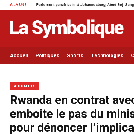
lement panafricain : à Johannesburg, Aimé Boji Sangara multiplie les plaidoye
A LA UNE :
Accueil
Politiques
Sports
Technologies
C
ACTUALITÉS
Rwanda en contrat ave
emboite le pas du minis
pour dénoncer l’implica