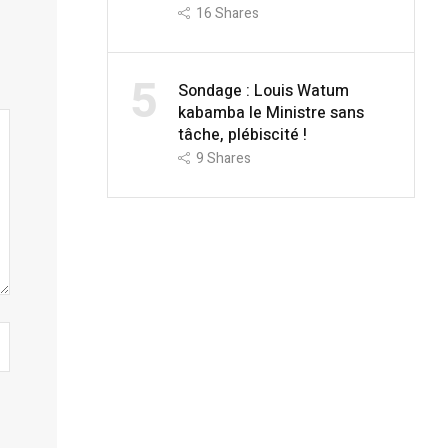
16
Shares
5
Sondage : Louis Watum
kabamba le Ministre sans
tâche, plébiscité !
9
Shares