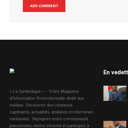
En vedet
« La Symbolique » – Votre Magazine
d’Information Promotionnelle dédié aux
médias. Découvrez des contenus
captivants, actualités, analyses et interviews
exclusives. Rejoignez notre communauté
passionnée, restez informé et participez à