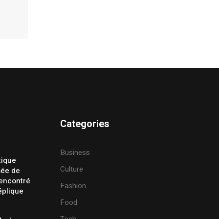
Categories
Business
tique
Culture
sée de
rencontré
Fashion
éplique
Food
Tech