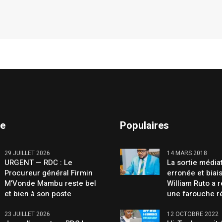
te
Populaires
29 JUILLET 2026
14 MARS 2018
URGENT — RDC : Le
La sortie média
Procureur général Firmin
erronée et biai
M’Vonde Mambu reste bel
William Ruto a 
et bien à son poste
une farouche r
23 JUILLET 2026
12 OCTOBRE 2022