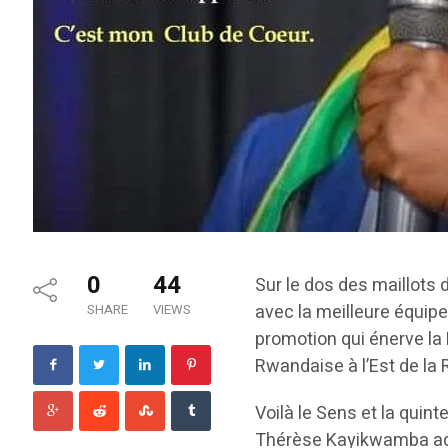
0
44
Sur le dos des maillots 
avec la meilleure équip
SHARE
VIEWS
promotion qui énerve la
Rwandaise à l’Est de la 
Voilà le Sens et la quint
Thérèse Kayikwamba adr