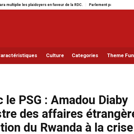
rs en faveur de la RDC.
Parlement panafricain : à Johannesburg, Aimé Boji S
aractéristiques
Culture
Categories
Theme Func
c le PSG : Amadou Diaby
tre des affaires étrangèr
tion du Rwanda à la crise