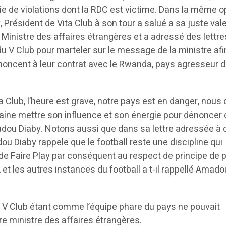
e de violations dont la RDC est victime. Dans la même o
Président de Vita Club à son tour a salué a sa juste val
a Ministre des affaires étrangères et a adressé des lettre
u V Club pour marteler sur le message de la ministre afi
oncent à leur contrat avec le Rwanda, pays agresseur d
a Club, l’heure est grave, notre pays est en danger, nous
ine mettre son influence et son énergie pour dénoncer 
adou Diaby. Notons aussi que dans sa lettre adressée à 
ou Diaby rappele que le football reste une discipline qui
de Faire Play par conséquent au respect de principe de p
t les autres instances du football a t-il rappellé Amado
ue V Club étant comme l’équipe phare du pays ne pouvait
re ministre des affaires étrangères.