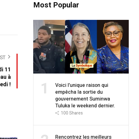
Most Popular
ST
di 11
eau à
1
edi !
Voici l’unique raison qui
empêcha la sortie du
gouvernement Suminwa
Tuluka le weekend dernier.
100
Shares
Rencontrez les meilleurs