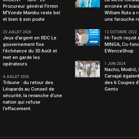
Procureur général Firmin
erronée et biai
M’Vonde Mambu reste bel
William Ruto a 
et bien à son poste
une farouche r
23 JUILLET 2026
12 OCTOBRE 2022
Jeux d’argent en RDC Le
Hi-Tech reçoit
gouvernement fixe
MINGA, Co-fond
l’échéance du 30 Août et
EWenzeShop.
met en garde les
opérateurs.
1 JUIN 2024
Nacho, Modrić, 
Carvajal égalen
4 JUILLET 2026
Tribune : du retour des
des 6 Coupes d
Léopards au Conseil de
Gento
sécurité, la revanche d’une
nation qui refuse
l’effacement.