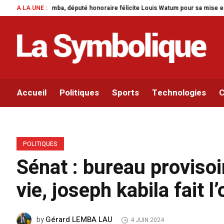
té honoraire félicite Louis Watum pour sa mise en œuvre de son initiative leg
A LA UNE :
Accueil
Politiques
Sports
Technologies
C
POLITIQUES
Sénat : bureau provisoi
vie, joseph kabila fait l
Gérard LEMBA LAU
by
4 JUIN 2024