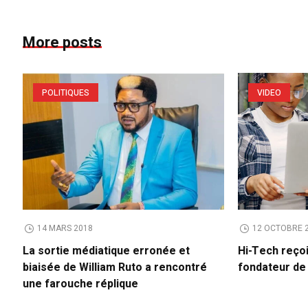
More posts
POLITIQUES
VIDEO
14 MARS 2018
12 OCTOBRE 
La sortie médiatique erronée et
Hi-Tech reço
biaisée de William Ruto a rencontré
fondateur d
une farouche réplique