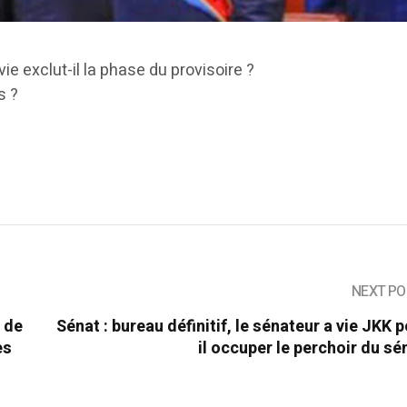
ie exclut-il la phase du provisoire ?
s ?
NEXT PO
é de
Sénat : bureau définitif, le sénateur a vie JKK p
es
il occuper le perchoir du sé