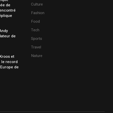
Culture
sée de
rencontré
Fashion
éplique
Food
Tech
 Andy
ateur de
Sports
Travel
Nature
Kroos et
t le record
’Europe de