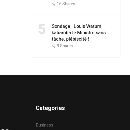
16
Shares
5
Sondage : Louis Watum
kabamba le Ministre sans
tâche, plébiscité !
9
Shares
Categories
Business
tique