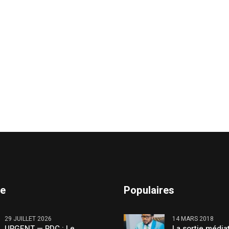
te
Populaires
29 JUILLET 2026
14 MARS 2018
URGENT — RDC : Le
La sortie média