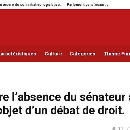
islative.
Parlement panafricain : à Johannesburg, Aimé Boji Sangara multip
aractéristiques
Culture
Categories
Theme Func
re l’absence du sénateur 
’objet d’un débat de droit.
19