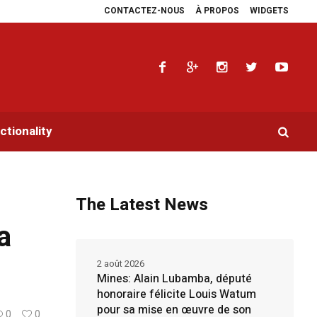
CONTACTEZ-NOUS
À PROPOS
WIDGETS
lie les plaidoyers en faveur de la RDC.
Parlement panafricain : à Johannesb
tionality
The Latest News
a
2 août 2026
Mines: Alain Lubamba, député
honoraire félicite Louis Watum
pour sa mise en œuvre de son
0
0