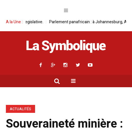
lative.
A la Une :
Parlement panafricain : à Johannesburg, Aimé Boji Sangara mult
ACTUALITÉS
Souveraineté minière :