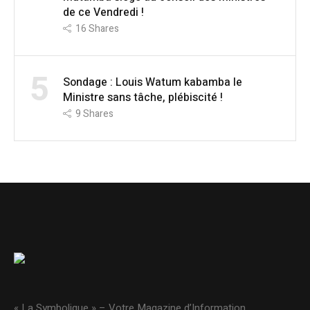
de ce Vendredi !
16
Shares
5
Sondage : Louis Watum kabamba le
Ministre sans tâche, plébiscité !
9
Shares
« La Symbolique » – Votre Magazine d’Information