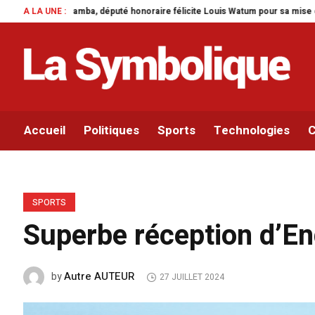
re félicite Louis Watum pour sa mise en œuvre de son initiative legislative.
A LA UNE :
Accueil
Politiques
Sports
Technologies
C
SPORTS
Superbe réception d’En
Autre AUTEUR
by
27 JUILLET 2024