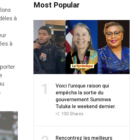
Most Popular
llons
idèles à
eur
ées à
 porter
e
1
mu
Voici l’unique raison qui
à
empêcha la sortie du
gouvernement Suminwa
Tuluka le weekend dernier.
100
Shares
Rencontrez les meilleurs