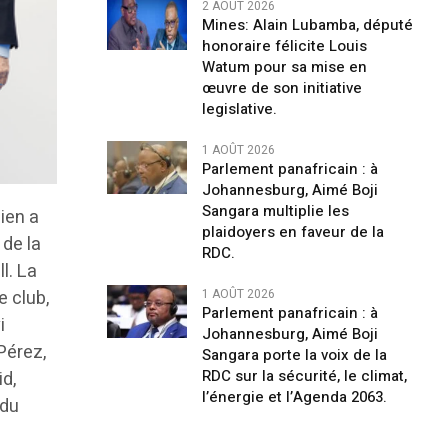
2 AOÛT 2026
Mines: Alain Lubamba, député
honoraire félicite Louis
Watum pour sa mise en
œuvre de son initiative
legislative.
1 AOÛT 2026
Parlement panafricain : à
Johannesburg, Aimé Boji
Sangara multiplie les
ien a
plaidoyers en faveur de la
 de la
RDC.
l. La
1 AOÛT 2026
 club,
Parlement panafricain : à
i
Johannesburg, Aimé Boji
Pérez,
Sangara porte la voix de la
RDC sur la sécurité, le climat,
id,
l’énergie et l’Agenda 2063.
 du