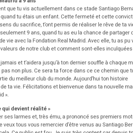
 Madrid à 9 ans
nt que tu vis actuellement dans ce stade Santiago Ber
s quand tu étais un enfant. Cette fermeté et cette convict
 sens du sacrifice, t’ont permis de réaliser le rêve de ta vi
à seulement 9 ans, quand tu as eu la chance de partager 
e vie avec la Fondation Real Madrid. Avec elle, tu as pu v
 valeurs de notre club et comment sont-elles inculquées 
 jamais et t’aidera jusqu’à ton dernier souffle à chaque 
s pas non plus. Ce sera ta force dans ce ce chemin que t
tie du meilleur club du monde. Aujourd’hui ton histoire
e ta vie. Félicitations et bienvenue dans ta nouvelle ma
d ».
e qui devient réalité »
her ses larmes et, très ému, a prononcé ses premiers mot
 Je veux tous vous remercier d’être venus au Santiago Be
cela. Ce public est fou. Je suis très content car depuis t