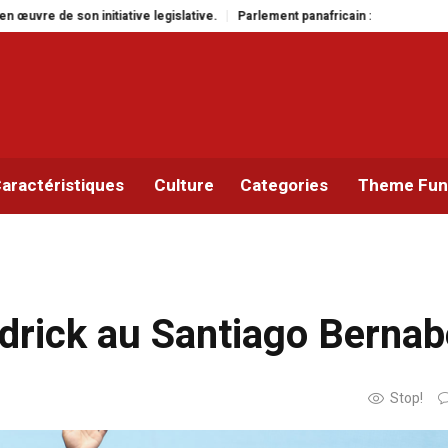
Parlement panafricain : à Johannesburg, Aimé Boji Sangara multiplie les pl
aractéristiques
Culture
Categories
Theme Func
drick au Santiago Berna
Stop!