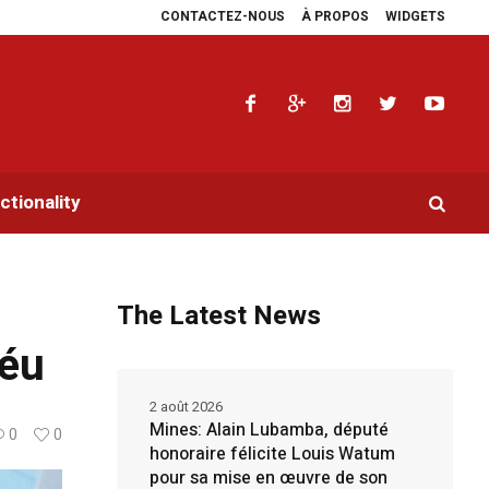
CONTACTEZ-NOUS
À PROPOS
WIDGETS
aidoyers en faveur de la RDC.
Parlement panafricain : à Johannesburg, Aimé 
tionality
The Latest News
béu
2 août 2026
Mines: Alain Lubamba, député
0
0
honoraire félicite Louis Watum
pour sa mise en œuvre de son