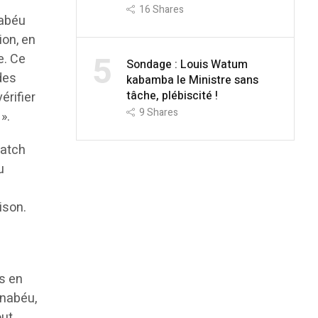
16
Shares
nabéu
ion, en
5
e. Ce
Sondage : Louis Watum
des
kabamba le Ministre sans
tâche, plébiscité !
érifier
9
Shares
».
match
u
ison.
s en
rnabéu,
out