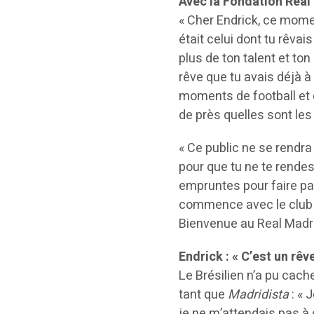
Avec la Fondation Real
« Cher Endrick, ce mome
était celui dont tu rêvai
plus de ton talent et ton
rêve que tu avais déjà 
moments de football et d
de près quelles sont les
« Ce public ne se rendra
pour que tu ne te rende
empruntes pour faire par
commence avec le club d
Bienvenue au Real Madri
Endrick : « C’est un rêv
Le Brésilien n’a pu cac
tant que
Madridista
: «
je ne m’attendais pas à 