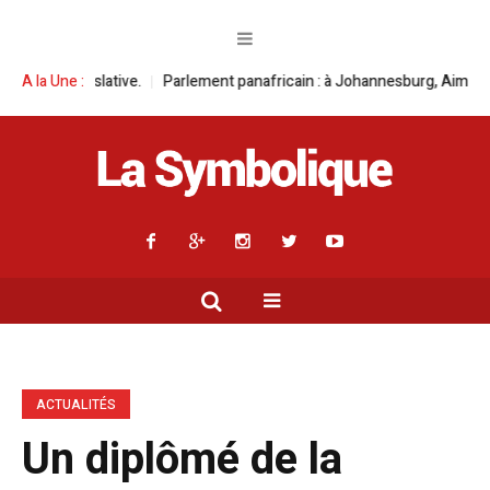
Parlement panafricain : à Johannesburg, Aimé Boji Sangara multiplie les 
A la Une :
ACTUALITÉS
Un diplômé de la