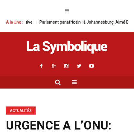
rlement panafricain : à Johannesburg, Aimé Boji Sangara multiplie les pl
A la Une :
ACTUALITÉS
URGENCE A L’ONU: