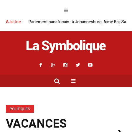
nafricain : à Johannesburg, Aimé Boji Sangara multiplie les plaidoyers en
A la Une :
POLITIQUES
VACANCES