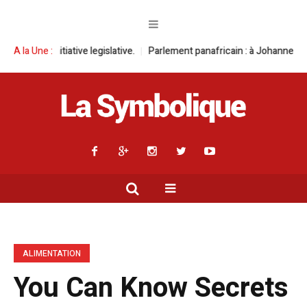
tive legislative.
A la Une :
Parlement panafricain : à Johannesburg, Aimé Boji Sa
ALIMENTATION
You Can Know Secrets