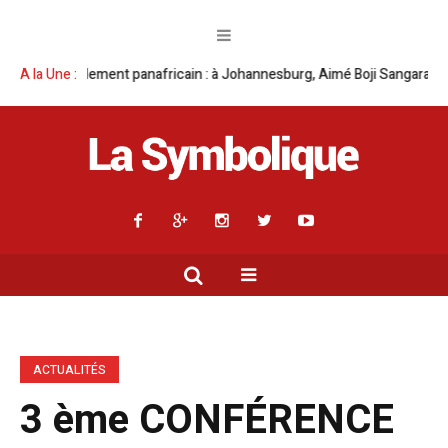
sburg, Aimé Boji Sangara multiplie les plaidoyers en faveur de la RDC.
A la Une :
ACTUALITÉS
3 ème CONFÉRENCE