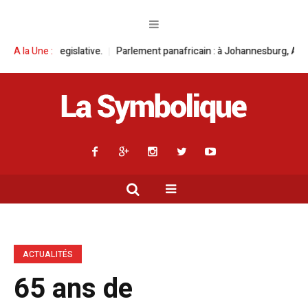
ive.
A la Une :
Parlement panafricain : à Johannesburg, Aimé Boji Sangara multipli
ACTUALITÉS
65 ans de