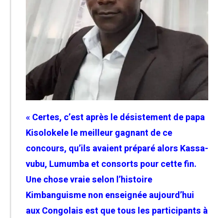
« Certes, c’est après le désistement de papa
Kisolokele le meilleur gagnant de ce
concours, qu’ils avaient préparé alors Kassa-
vubu, Lumumba et consorts pour cette fin.
Une chose vraie selon l’histoire
Kimbanguisme non enseignée aujourd’hui
aux Congolais est que tous les participants à