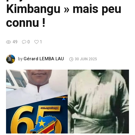
Kimbangu » mais peu
connu !
49
0
1
Gérard LEMBA LAU
by
30 JUIN 2025