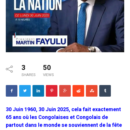
3
50
SHARES
VIEWS
30 Juin 1960, 30 Juin 2025, cela fait exactement
65 ans où les Congolaises et Congolais de
partout dans le monde se souviennent de la fête