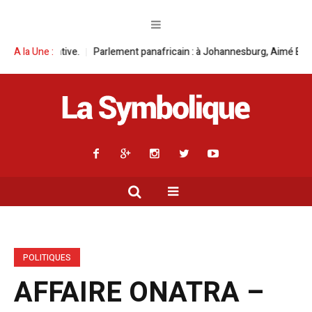
Parlement panafricain : à Johannesburg, Aimé Boji Sangara multiplie les
A la Une :
POLITIQUES
AFFAIRE ONATRA –