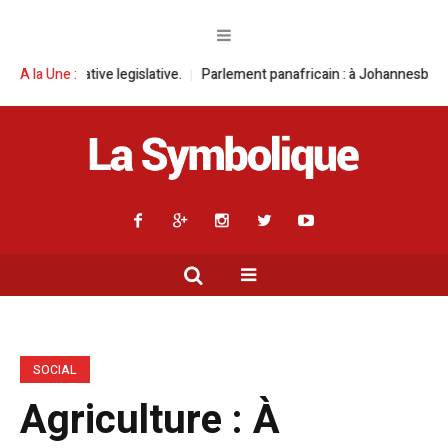
islative.
A la Une :
Parlement panafricain : à Johannesburg, Aimé Boji Sangara mu
SOCIAL
Agriculture : À