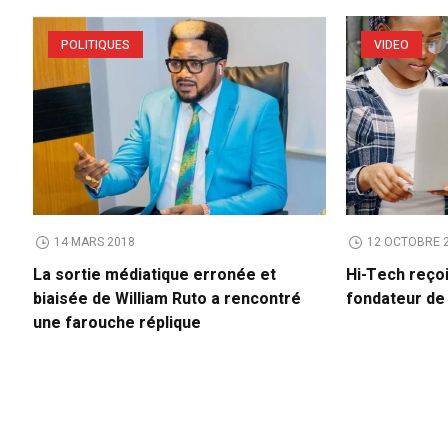
POLITIQUES
VIDEO
14 MARS 2018
12 OCTOBRE 
La sortie médiatique erronée et
Hi-Tech reço
biaisée de William Ruto a rencontré
fondateur d
une farouche réplique