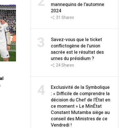
2
mannequins de l’automne
2024
31
Shares
3
Savez-vous que le ticket
conflictogène de l’union
sacrée est le résultat des
urnes du présidium ?
24
Shares
al
4
s
Exclusivité de la Symbolique
: « Difficile de comprendre la
décision du Chef de l’État en
ce moment » Le MinÉtat
Constant Mutamba siège au
conseil des Ministres de ce
Vendredi !