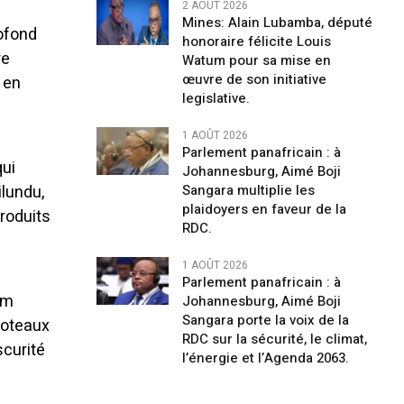
2 AOÛT 2026
Mines: Alain Lubamba, député
rofond
honoraire félicite Louis
re
Watum pour sa mise en
œuvre de son initiative
 en
legislative.
1 AOÛT 2026
Parlement panafricain : à
qui
Johannesburg, Aimé Boji
ilundu,
Sangara multiplie les
plaidoyers en faveur de la
produits
RDC.
1 AOÛT 2026
Parlement panafricain : à
im
Johannesburg, Aimé Boji
Sangara porte la voix de la
poteaux
RDC sur la sécurité, le climat,
scurité
l’énergie et l’Agenda 2063.