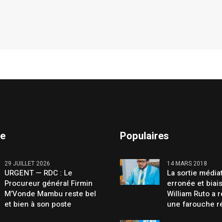
te
Populaires
29 JUILLET 2026
14 MARS 2018
URGENT — RDC : Le
La sortie média
Procureur général Firmin
erronée et biai
M’Vonde Mambu reste bel
William Ruto a 
et bien à son poste
une farouche r