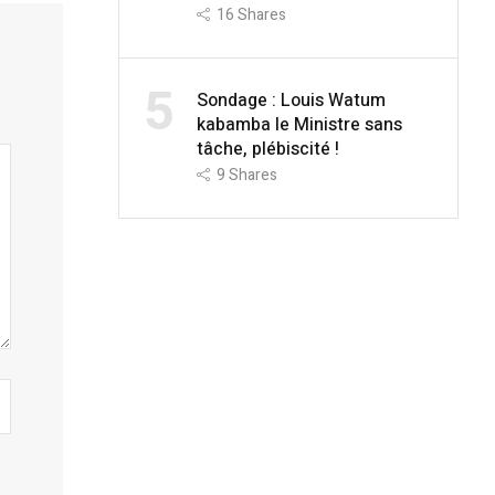
16
Shares
5
Sondage : Louis Watum
kabamba le Ministre sans
tâche, plébiscité !
9
Shares