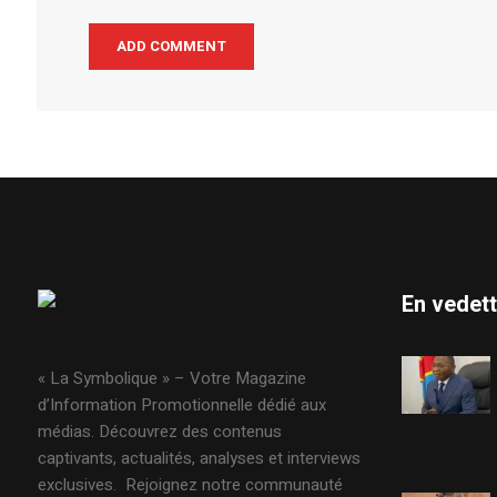
En vedet
« La Symbolique » – Votre Magazine
d’Information Promotionnelle dédié aux
médias. Découvrez des contenus
captivants, actualités, analyses et interviews
exclusives. Rejoignez notre communauté