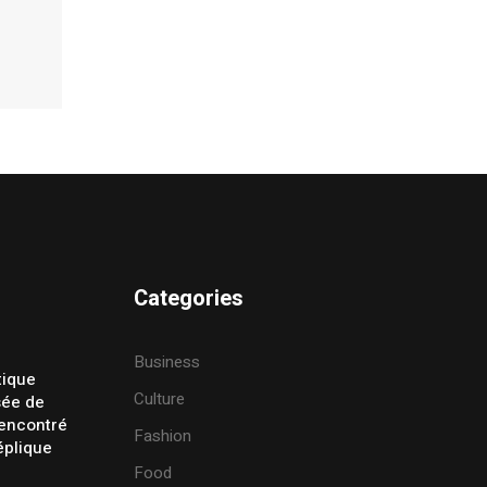
Categories
Business
tique
Culture
sée de
rencontré
Fashion
éplique
Food