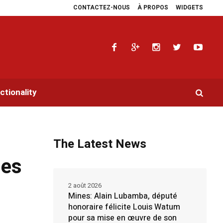
CONTACTEZ-NOUS
À PROPOS
WIDGETS
 multiplie les plaidoyers en faveur de la RDC.
Parlement panafricain : à J
tionality
The Latest News
les
2 août 2026
Mines: Alain Lubamba, député
honoraire félicite Louis Watum
pour sa mise en œuvre de son