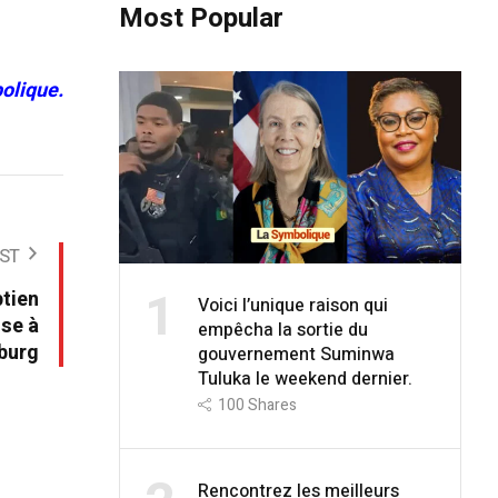
Most Popular
olique.
ST
1
ptien
Voici l’unique raison qui
se à
empêcha la sortie du
burg
gouvernement Suminwa
Tuluka le weekend dernier.
100
Shares
Rencontrez les meilleurs