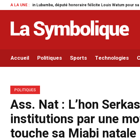
a, député honoraire félicite Louis Watum pour sa mise en œuvre de son initiat
A LA UNE :
Accueil
Politiques
Sports
Technologies
C
POLITIQUES
Ass. Nat : L’hon Serka
institutions par une mo
touche sa Miabi natale