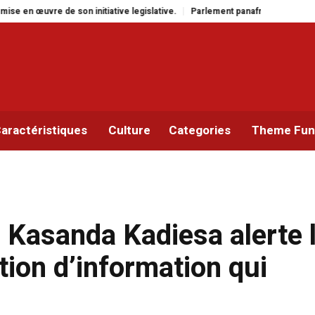
ive legislative.
Parlement panafricain : à Johannesburg, Aimé Boji Sangara
aractéristiques
Culture
Categories
Theme Func
s Kasanda Kadiesa alerte 
tion d’information qui