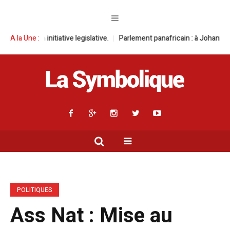
ative legislative.
A la Une :
Parlement panafricain : à Johannesburg, Aimé Boji S
POLITIQUES
Ass Nat : Mise au