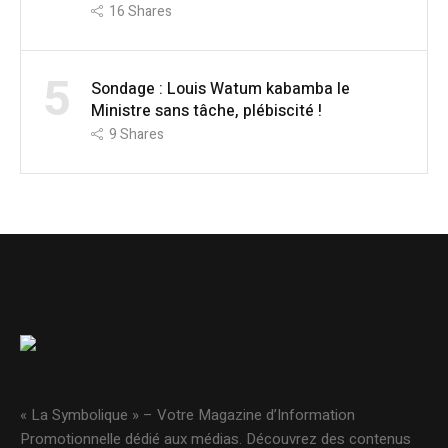
16
Shares
5
Sondage : Louis Watum kabamba le
Ministre sans tâche, plébiscité !
9
Shares
« La Symbolique » – Votre Magazine d’Information
Promotionnelle dédié aux médias. Découvrez des contenus