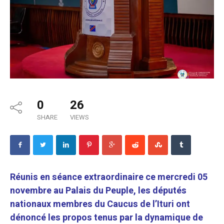
0
26
SHARE
VIEWS
Réunis en séance extraordinaire ce mercredi 05
novembre au Palais du Peuple, les députés
nationaux membres du Caucus de l’Ituri ont
dénoncé les propos tenus par la dynamique de