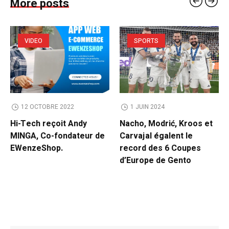
More posts
VIDEO
SPORTS
12 OCTOBRE 2022
1 JUIN 2024
Hi-Tech reçoit Andy
Nacho, Modrić, Kroos et
MINGA, Co-fondateur de
Carvajal égalent le
EWenzeShop.
record des 6 Coupes
d’Europe de Gento