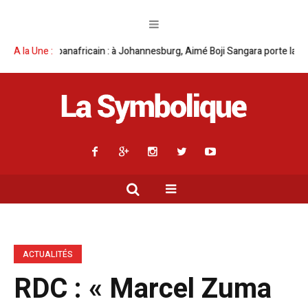
ohannesburg, Aimé Boji Sangara porte la voix de la RDC sur la sécurité, le
A la Une :
ACTUALITÉS
RDC : « Marcel Zuma