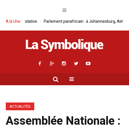
Parlement panafricain : à Johannesburg, Aimé Boji Sangara multiplie l
A la Une :
ACTUALITÉS
Assemblée Nationale :