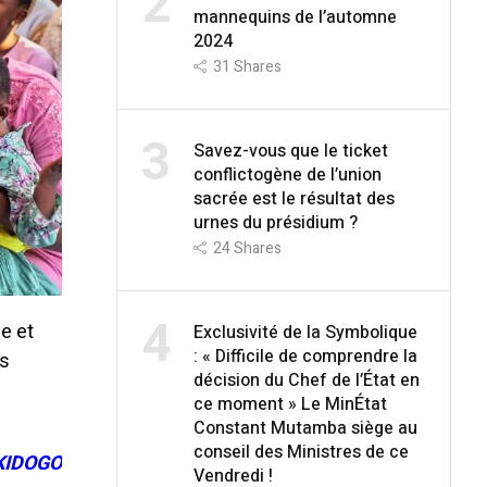
2
mannequins de l’automne
2024
31
Shares
3
Savez-vous que le ticket
conflictogène de l’union
sacrée est le résultat des
urnes du présidium ?
24
Shares
4
ne et
Exclusivité de la Symbolique
: « Difficile de comprendre la
as
décision du Chef de l’État en
ce moment » Le MinÉtat
Constant Mutamba siège au
conseil des Ministres de ce
KIDOGO
Vendredi !