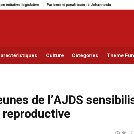
lement panafricain : à Johannesburg, Aimé Boji Sangara multiplie les plaidoye
aractéristiques
Culture
Categories
Theme Func
eunes de l’AJDS sensibili
t reproductive
46