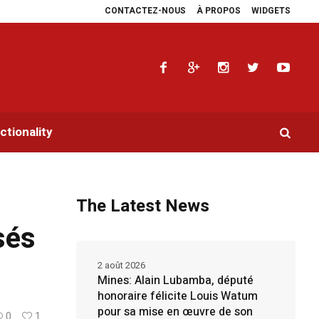
CONTACTEZ-NOUS
À PROPOS
WIDGETS
rs en faveur de la RDC.
Parlement panafricain : à Johannesburg, Aimé Boji S
tionality
The Latest News
sés
2 août 2026
Mines: Alain Lubamba, député
honoraire félicite Louis Watum
pour sa mise en œuvre de son
0
1