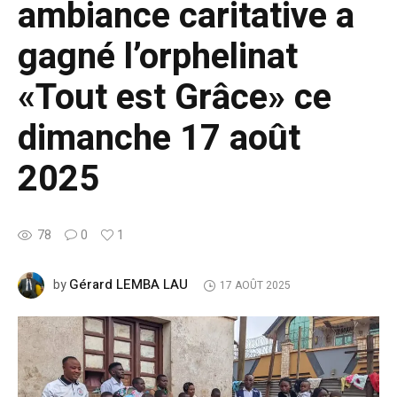
ambiance caritative a
gagné l’orphelinat
«Tout est Grâce» ce
dimanche 17 août
2025
78
0
1
Gérard LEMBA LAU
by
17 AOÛT 2025