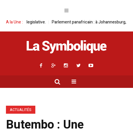
ve.
A la Une :
Parlement panafricain : à Johannesburg, Aimé Boji Sangara multipli
ACTUALITÉS
Butembo : Une