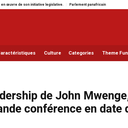
gislative.
Parlement panafricain : à Johannesburg, Aimé Boji Sangara multi
aractéristiques
Culture
Categories
Theme Func
adership de John Mwenge
ande conférence en date 