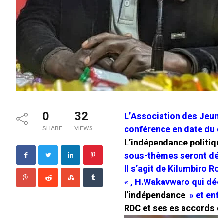
0
32
L’Association des Jeu
conférence en date du d
SHARE
VIEWS
L’indépendance politiq
sous-thèmes seront déc
Il s’agit de Kilumbiro 
« , H.Wakavwaro qui dé
l’indépendance
» et en
RDC et ses es accords 