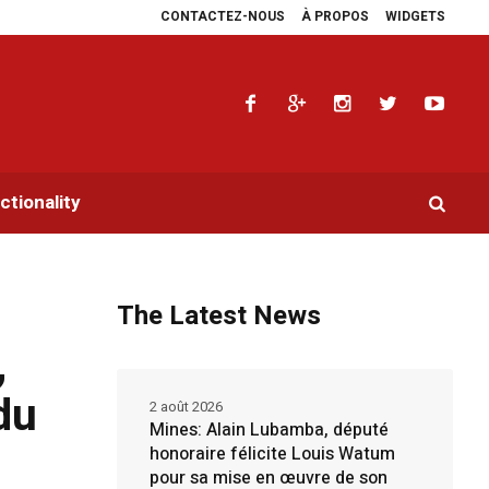
CONTACTEZ-NOUS
À PROPOS
WIDGETS
plie les plaidoyers en faveur de la RDC.
Parlement panafricain : à Johannes
tionality
The Latest News
,
du
2 août 2026
Mines: Alain Lubamba, député
honoraire félicite Louis Watum
pour sa mise en œuvre de son