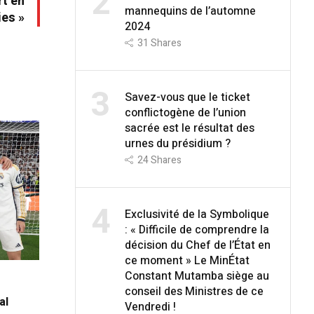
2
rt en
mannequins de l’automne
ies »
2024
31
Shares
3
Savez-vous que le ticket
conflictogène de l’union
sacrée est le résultat des
urnes du présidium ?
24
Shares
4
Exclusivité de la Symbolique
: « Difficile de comprendre la
décision du Chef de l’État en
ce moment » Le MinÉtat
Constant Mutamba siège au
conseil des Ministres de ce
al
Vendredi !