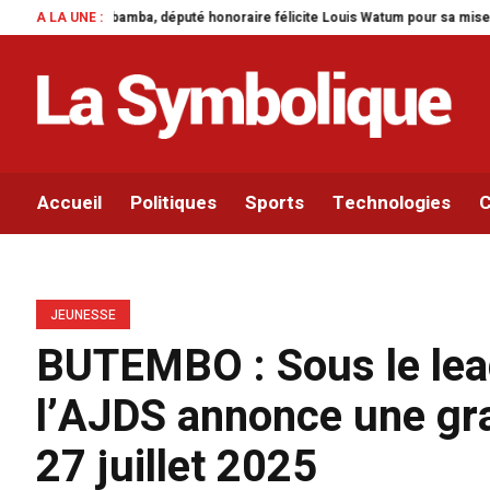
té honoraire félicite Louis Watum pour sa mise en œuvre de son initiative le
A LA UNE :
Accueil
Politiques
Sports
Technologies
C
JEUNESSE
BUTEMBO : Sous le le
l’AJDS annonce une gr
27 juillet 2025