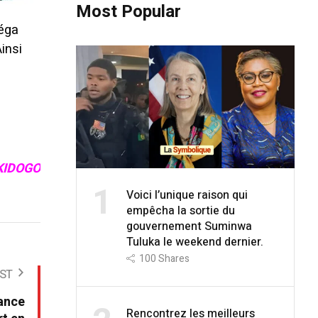
Most Popular
méga
Ainsi
KIDOGO
1
Voici l’unique raison qui
empêcha la sortie du
gouvernement Suminwa
Tuluka le weekend dernier.
100
Shares
ST
nance
Rencontrez les meilleurs