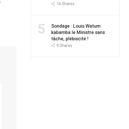
s
16
Shares
5
Sondage : Louis Watum
kabamba le Ministre sans
tâche, plébiscité !
9
Shares