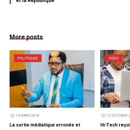
et la République
More posts
POLITIQUES
VIDEO
14 MARS 2018
12 OCTOBRE 
La sortie médiatique erronée et
Hi-Tech reço