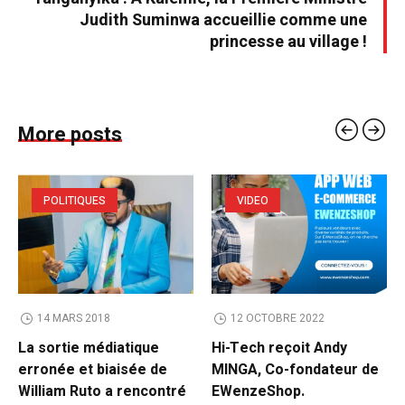
Judith Suminwa accueillie comme une
princesse au village !
More posts
POLITIQUES
VIDEO
14 MARS 2018
12 OCTOBRE 2022
La sortie médiatique
Hi-Tech reçoit Andy
erronée et biaisée de
MINGA, Co-fondateur de
William Ruto a rencontré
EWenzeShop.