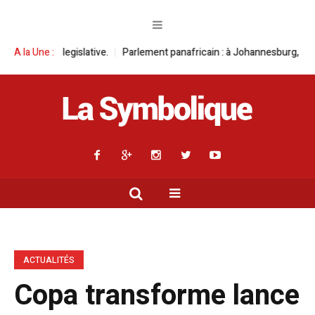
lative.
A la Une :
Parlement panafricain : à Johannesburg, Aimé Boji Sangara mult
ACTUALITÉS
Copa transforme lance