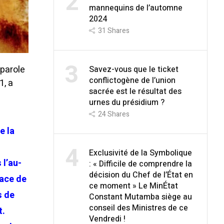
2
mannequins de l’automne
2024
31
Shares
3
 parole
Savez-vous que le ticket
conflictogène de l’union
1, a
sacrée est le résultat des
urnes du présidium ?
24
Shares
e la
s
4
Exclusivité de la Symbolique
 l’au-
: « Difficile de comprendre la
décision du Chef de l’État en
lace de
ce moment » Le MinÉtat
s de
Constant Mutamba siège au
conseil des Ministres de ce
t.
Vendredi !