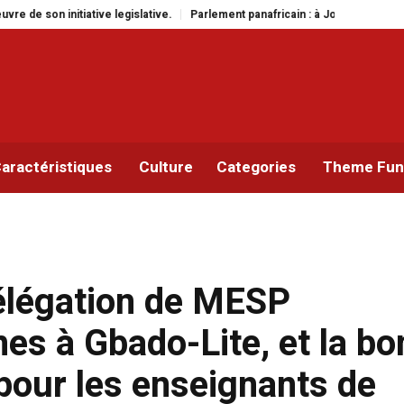
nt panafricain : à Johannesburg, Aimé Boji Sangara multiplie les plaidoyers 
aractéristiques
Culture
Categories
Theme Func
élégation de MESP
s à Gbado-Lite, et la b
pour les enseignants de