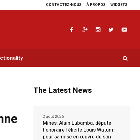
CONTACTEZ-NOUS
À PROPOS
WIDGETS
en faveur de la RDC.
Parlement panafricain : à Johannesburg, Aimé Boji Sang
tionality
The Latest News
onne
2 août 2026
Mines: Alain Lubamba, député
honoraire félicite Louis Watum
pour sa mise en œuvre de son