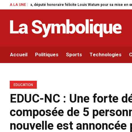
e Louis Watum pour sa mise en œuvre de son initiative legislative.
A LA UNE :
Parleme
Accueil
Politiques
Sports
Technologies
C
EDUCATION
EDUC-NC : Une forte d
composée de 5 personne
nouvelle est annoncée 