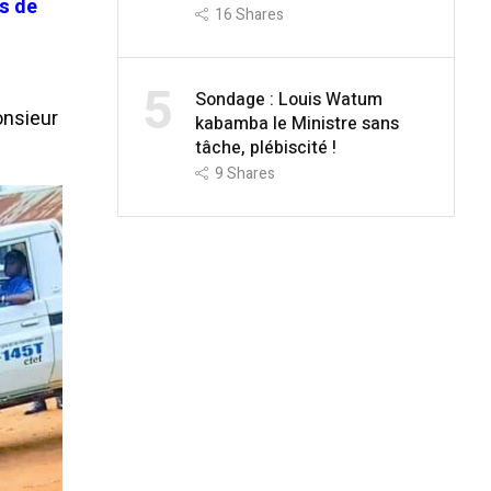
us de
16
Shares
5
Sondage : Louis Watum
onsieur
kabamba le Ministre sans
tâche, plébiscité !
9
Shares