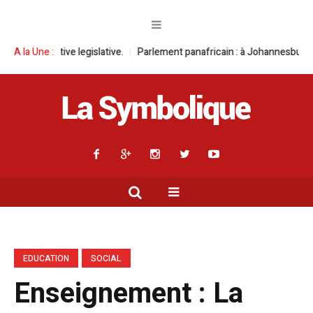
 legislative.
A la Une :
Parlement panafricain : à Johannesburg, Aimé Boji Sangar
EDUCATION
SOCIAL
Enseignement : La