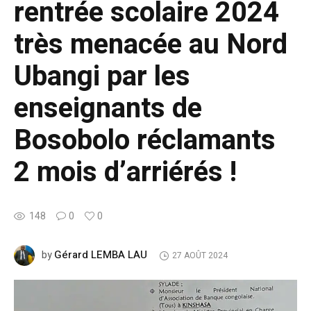
rentrée scolaire 2024
très menacée au Nord
Ubangi par les
enseignants de
Bosobolo réclamants
2 mois d’arriérés !
148
0
0
Gérard LEMBA LAU
by
27 AOÛT 2024