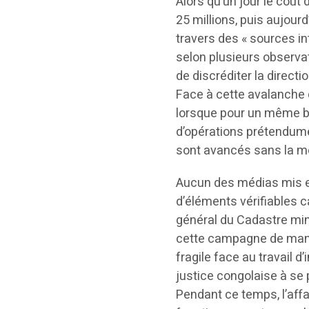
Alors qu’un jour le coût 
25 millions, puis aujourd
travers des « sources in
selon plusieurs observat
de discréditer la directio
Face à cette avalanche 
lorsque pour un même bâ
d’opérations prétendume
sont avancés sans la mo
Aucun des médias mis e
d’éléments vérifiables 
général du Cadastre min
cette campagne de manip
fragile face au travail 
justice congolaise à se 
Pendant ce temps, l’aff