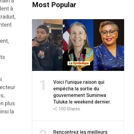
emain à
Most Popular
lent à
raduit,
entent
ent,
cts
1
i
Voici l’unique raison qui
recteur
empêcha la sortie du
s,
gouvernement Suminwa
Tuluka le weekend dernier.
en plus
100
Shares
insi la
Rencontrez les meilleurs