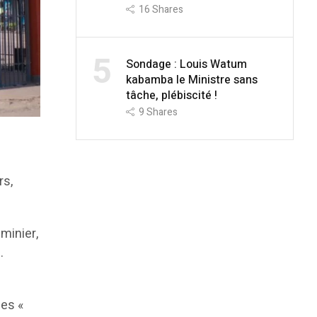
16
Shares
5
Sondage : Louis Watum
kabamba le Ministre sans
tâche, plébiscité !
9
Shares
rs,
minier,
.
des «