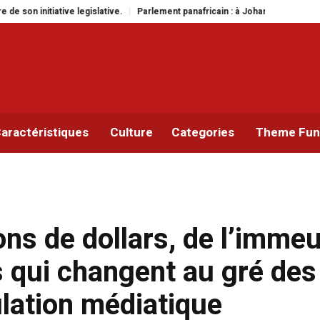
rlement panafricain : à Johannesburg, Aimé Boji Sangara multiplie les plaidoy
aractéristiques
Culture
Categories
Theme Func
ions de dollars, de l’imme
s qui changent au gré des
ulation médiatique