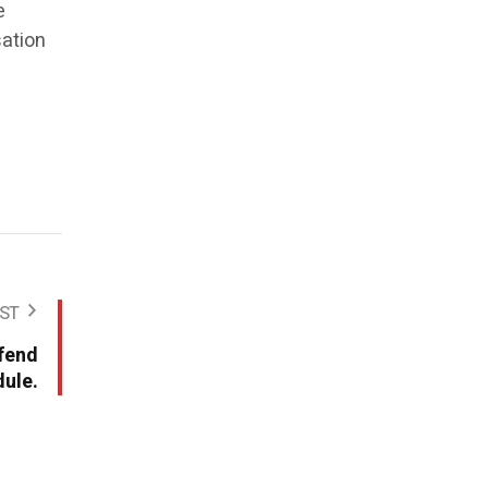
e
sation
ST
éfend
dule.