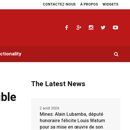
CONTACTEZ-NOUS
À PROPOS
WIDGETS
ers en faveur de la RDC.
Parlement panafricain : à Johannesburg, Aimé Boji 
tionality
The Latest News
uble
2 août 2026
Mines: Alain Lubamba, député
honoraire félicite Louis Watum
pour sa mise en œuvre de son