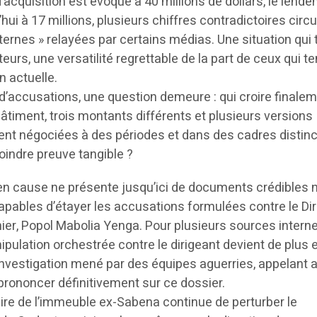
d’acquisition est évoqué à 40 millions de dollars, le lend
’hui à 17 millions, plusieurs chiffres contradictoires circu
ternes » relayées par certains médias. Une situation qui t
eurs, une versatilité regrettable de la part de ceux qui t
n actuelle.
d’accusations, une question demeure : qui croire finalem
timent, trois montants différents et plusieurs versions
nt négociées à des périodes et dans des cadres distin
indre preuve tangible ?
n cause ne présente jusqu’ici de documents crédibles n
capables d’étayer les accusations formulées contre le Di
ier, Popol Mabolia Yenga. Pour plusieurs sources interne
ulation orchestrée contre le dirigeant devient de plus 
d’investigation mené par des équipes aguerries, appelant a
prononcer définitivement sur ce dossier.
aire de l’immeuble ex-Sabena continue de perturber le