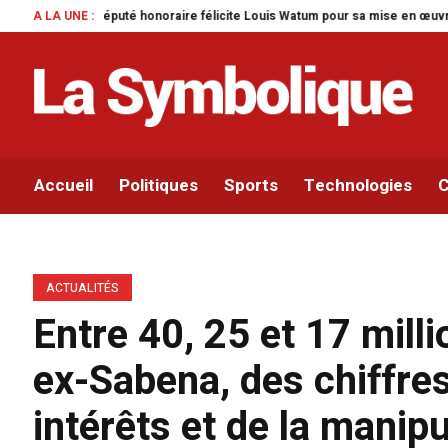
licite Louis Watum pour sa mise en œuvre de son initiative legislative.
A LA UNE :
Pa
Accueil
Politiques
Sports
Technologies
C
ACTUALITÉS
Entre 40, 25 et 17 mill
ex-Sabena, des chiffre
intérêts et de la manip