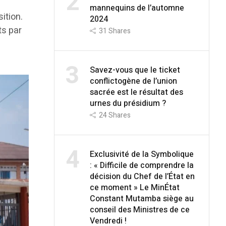
2
mannequins de l’automne
ition.
2024
ts par
31
Shares
3
Savez-vous que le ticket
conflictogène de l’union
sacrée est le résultat des
urnes du présidium ?
24
Shares
4
Exclusivité de la Symbolique
: « Difficile de comprendre la
décision du Chef de l’État en
ce moment » Le MinÉtat
Constant Mutamba siège au
conseil des Ministres de ce
Vendredi !