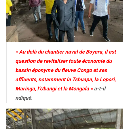
« Au delà du chantier naval de Boyera, il est
question de revitaliser toute économie du
bassin éponyme du fleuve Congo et ses
affluents, notamment la Tshuapa, la Lopori,
Maringa, l’Ubangi et la Mongala »
a-t-il
ndiqué
.