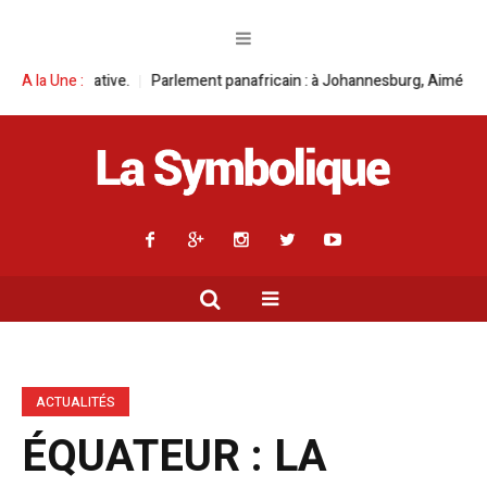
nt panafricain : à Johannesburg, Aimé Boji Sangara multiplie les plaidoye
A la Une :
ACTUALITÉS
ÉQUATEUR : LA