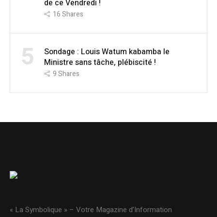
de ce Vendredi !
16
Shares
5
Sondage : Louis Watum kabamba le
Ministre sans tâche, plébiscité !
9
Shares
« La Symbolique » – Votre Magazine d’Information