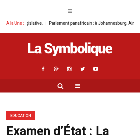
ment panafricain : à Johannesburg, Aimé Boji Sangara multiplie les plaid
A la Une :
EDUCATION
Examen d’État : La