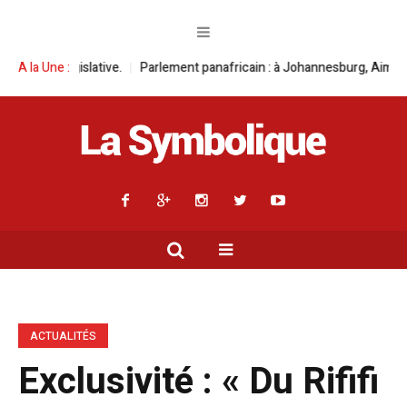
tive.
A la Une :
Parlement panafricain : à Johannesburg, Aimé Boji Sangara multip
ACTUALITÉS
Exclusivité : « Du Rififi