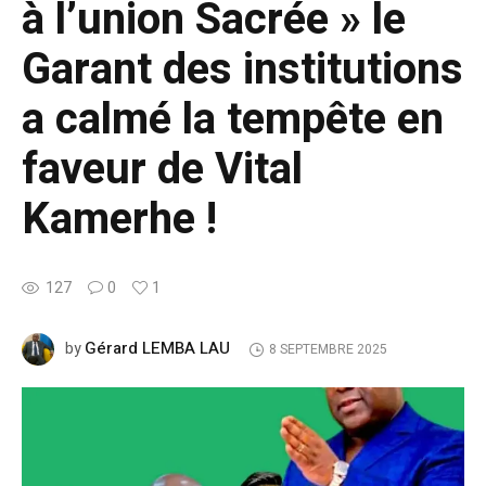
à l’union Sacrée » le
Garant des institutions
a calmé la tempête en
faveur de Vital
Kamerhe !
127
0
1
Gérard LEMBA LAU
by
8 SEPTEMBRE 2025