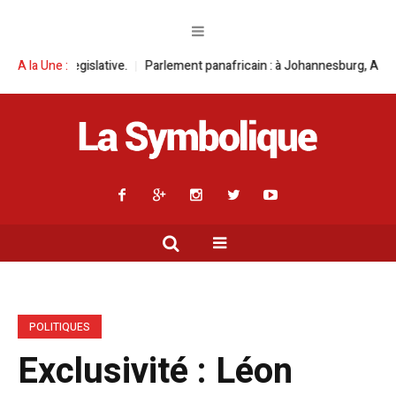
gislative.
A la Une :
Parlement panafricain : à Johannesburg, Aimé Boji Sangara m
POLITIQUES
Exclusivité : Léon